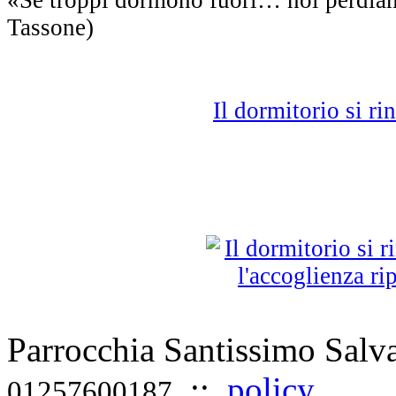
Tassone)
Il dormitorio si ri
Parrocchia Santissimo Sal
::
policy
01257600187