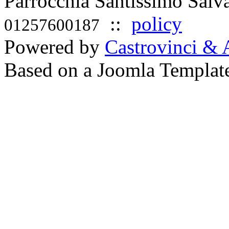
Parrocchia Santissimo Sal
::
policy
01257600187
Powered by
Castrovinci & 
Based on a Joomla Templat