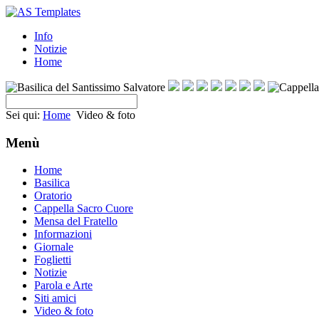
Info
Notizie
Home
Sei qui:
Home
Video & foto
Menù
Home
Basilica
Oratorio
Cappella Sacro Cuore
Mensa del Fratello
Informazioni
Giornale
Foglietti
Notizie
Parola e Arte
Siti amici
Video & foto