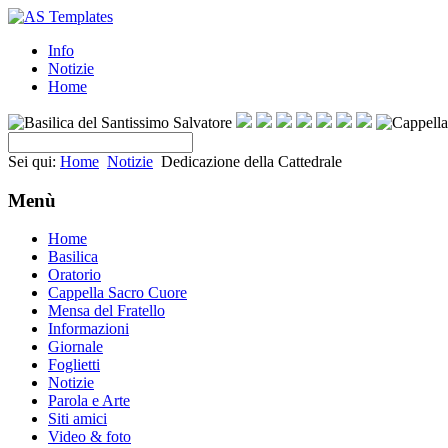
Info
Notizie
Home
Sei qui:
Home
Notizie
Dedicazione della Cattedrale
Menù
Home
Basilica
Oratorio
Cappella Sacro Cuore
Mensa del Fratello
Informazioni
Giornale
Foglietti
Notizie
Parola e Arte
Siti amici
Video & foto