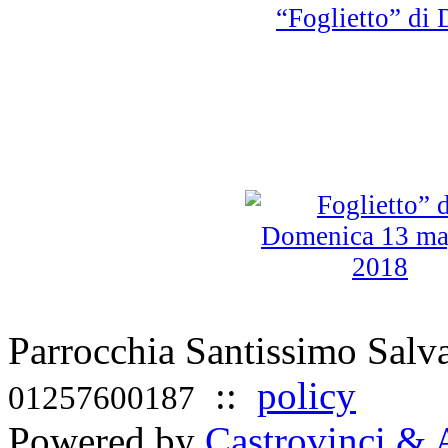
“Foglietto” d
Parrocchia Santissimo Sal
::
policy
01257600187
Powered by
Castrovinci & 