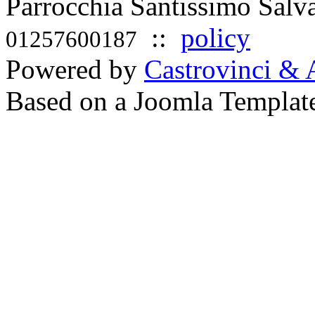
Parrocchia Santissimo Sal
::
policy
01257600187
Powered by
Castrovinci & 
Based on a Joomla Templat