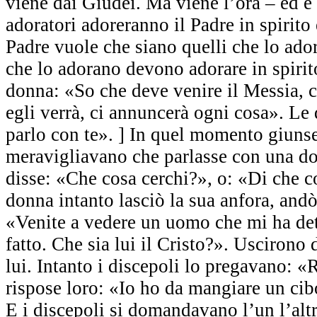
viene dai Giudei. Ma viene l’ora – ed è 
adoratori adoreranno il Padre in spirito e
Padre vuole che siano quelli che lo ador
che lo adorano devono adorare in spirito
donna: «So che deve venire il Messia, 
egli verrà, ci annuncerà ogni cosa». Le
parlo con te». ] In quel momento giunser
meravigliavano che parlasse con una do
disse: «Che cosa cerchi?», o: «Di che co
donna intanto lasciò la sua anfora, andò 
«Venite a vedere un uomo che mi ha det
fatto. Che sia lui il Cristo?». Uscirono 
lui. Intanto i discepoli lo pregavano: 
rispose loro: «Io ho da mangiare un ci
E i discepoli si domandavano l’un l’alt