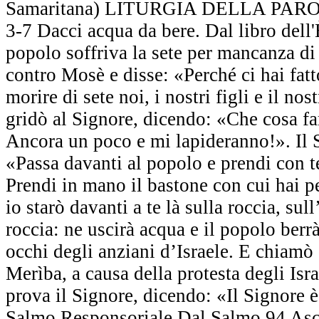
Samaritana) LITURGIA DELLA PAROLA
3-7 Dacci acqua da bere. Dal libro dell'
popolo soffriva la sete per mancanza d
contro Mosè e disse: «Perché ci hai fatto
morire di sete noi, i nostri figli e il n
gridò al Signore, dicendo: «Che cosa fa
Ancora un poco e mi lapideranno!». Il 
«Passa davanti al popolo e prendi con te
Prendi in mano il bastone con cui hai pe
io starò davanti a te là sulla roccia, sull
roccia: ne uscirà acqua e il popolo berr
occhi degli anziani d’Israele. E chiamò
Merìba, a causa della protesta degli Isra
prova il Signore, dicendo: «Il Signore è
Salmo Responsoriale Dal Salmo 94 Asco