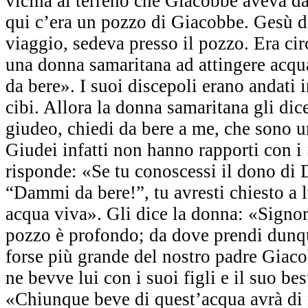
vicina al terreno che Giacobbe aveva da
qui c’era un pozzo di Giacobbe. Gesù du
viaggio, sedeva presso il pozzo. Era c
una donna samaritana ad attingere acq
da bere». I suoi discepoli erano andati i
cibi. Allora la donna samaritana gli di
giudeo, chiedi da bere a me, che sono 
Giudei infatti non hanno rapporti con i
risponde: «Se tu conoscessi il dono di D
“Dammi da bere!”, tu avresti chiesto a l
acqua viva». Gli dice la donna: «Signor
pozzo è profondo; da dove prendi dunqu
forse più grande del nostro padre Giaco
ne bevve lui con i suoi figli e il suo b
«Chiunque beve di quest’acqua avrà di 