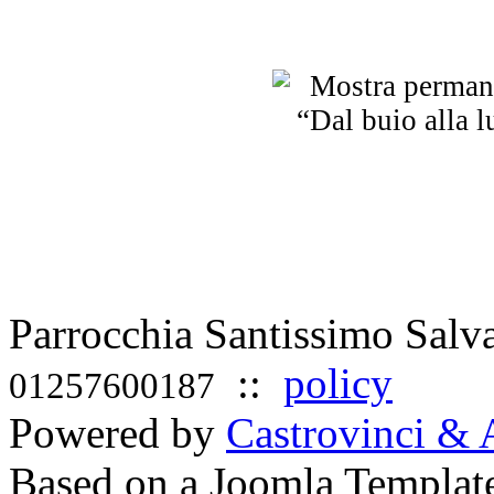
Parrocchia Santissimo Sal
::
policy
01257600187
Powered by
Castrovinci & 
Based on a Joomla Templat