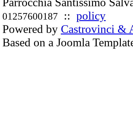
Parrocchia Santissimo Sal
::
policy
01257600187
Powered by
Castrovinci & 
Based on a Joomla Templat