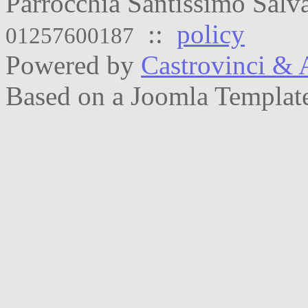
Parrocchia Santissimo Sal
::
policy
01257600187
Powered by
Castrovinci & 
Based on a Joomla Templat