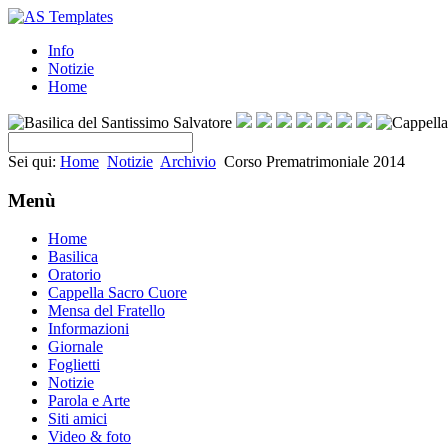
Info
Notizie
Home
Sei qui:
Home
Notizie
Archivio
Corso Prematrimoniale 2014
Menù
Home
Basilica
Oratorio
Cappella Sacro Cuore
Mensa del Fratello
Informazioni
Giornale
Foglietti
Notizie
Parola e Arte
Siti amici
Video & foto