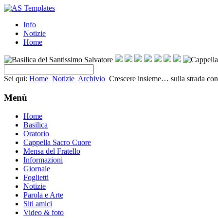
Info
Notizie
Home
Sei qui:
Home
Notizie
Archivio
Crescere insieme… sulla strada c
Menù
Home
Basilica
Oratorio
Cappella Sacro Cuore
Mensa del Fratello
Informazioni
Giornale
Foglietti
Notizie
Parola e Arte
Siti amici
Video & foto