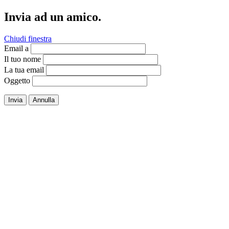
Invia ad un amico.
Chiudi finestra
Email a
Il tuo nome
La tua email
Oggetto
Invia
Annulla