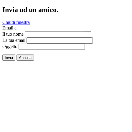
Invia ad un amico.
Chiudi finestra
Email a
Il tuo nome
La tua email
Oggetto
Invia
Annulla