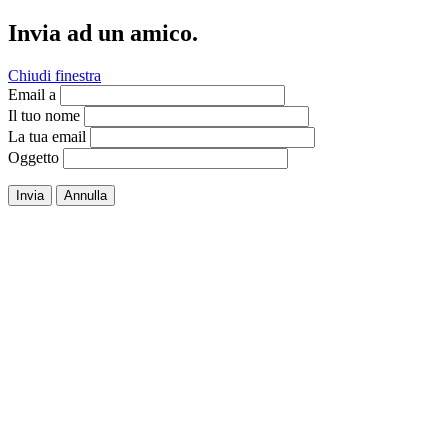
Invia ad un amico.
Chiudi finestra
Email a
Il tuo nome
La tua email
Oggetto
Invia
Annulla