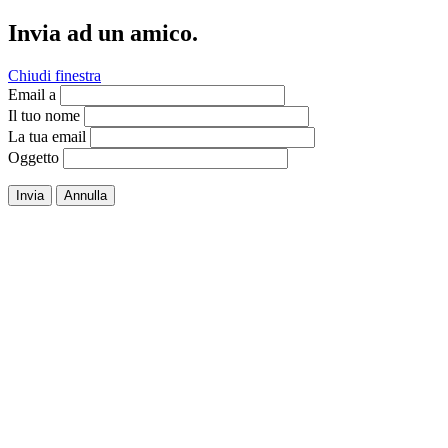
Invia ad un amico.
Chiudi finestra
Email a
Il tuo nome
La tua email
Oggetto
Invia
Annulla